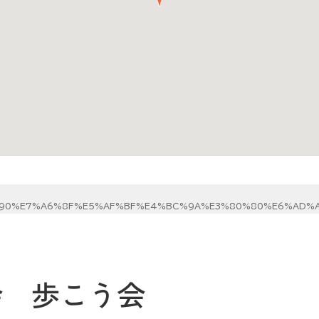
90%E7%A6%8F%E5%AF%BF%E4%BC%9A%E3%80%80%E6%AD%A
会 歩こう会