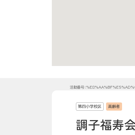
活動番号：%E8%AA%BF%E5%AD%
第四小学校区
高齢者
調子福寿