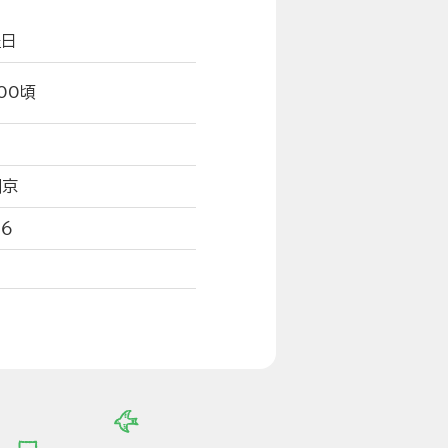
曜日
：00頃
岡京
６６