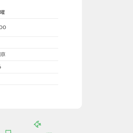
曜
00
岡京
6