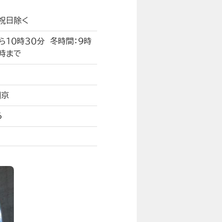
 祝日除く
ら１０時３０分 冬時間：９時
１時まで
岡京
6