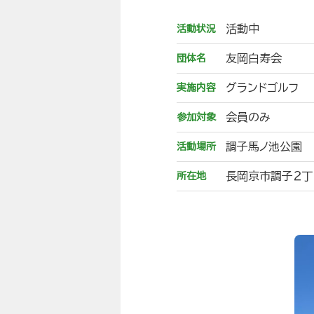
活動中
活動状況
友岡白寿会
団体名
グランドゴルフ
実施内容
会員のみ
参加対象
調子馬ノ池公園
活動場所
長岡京市調子２丁
所在地