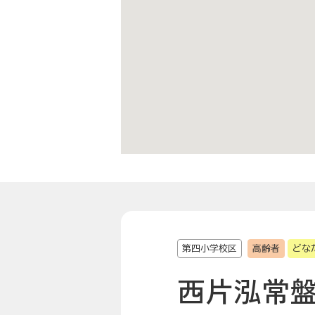
第四小学校区
高齢者
どな
西片泓常盤