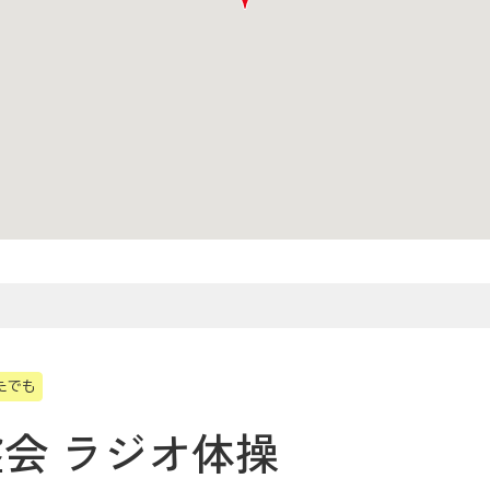
たでも
会 ラジオ体操