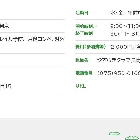
水・金 午前
活動日
岡京
9:00～11:
開始時刻／
終了時刻
30(11～3月
レイル予防。 月例コンペ、対外
2,000円／
費用（参加費等）
やすらぎクラブ長
担当者
(075)956-616
電話番号
目15
URL