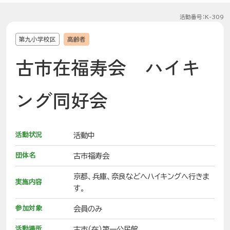
活動番号：K-309
第九小学校区
高齢者
古市在福寿会 ハイキ
ング同好会
活動状況
活動中
団体名
古市福寿会
京都、兵庫、奈良などへハイキングへ行きま
実施内容
す。
参加対象
会員のみ
活動場所
古市（在）第一公民館