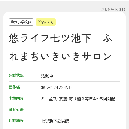
活動番号：K-318
第六小学校区
どなたでも
悠ライフ七ツ池下 ふ
れまちいきいきサロン
活動状況
活動中
団体名
悠ライフ七ツ池下
実施内容
ミニ盆栽・薬膳・寄せ植え等年4～5回開催
参加対象
活動場所
七ツ池下公民館