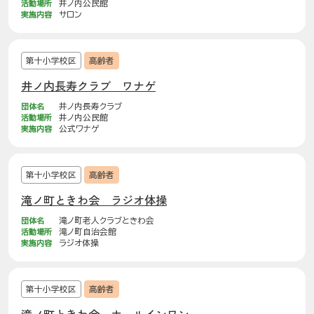
活動場所
井ノ内公民館
実施内容
サロン
第十小学校区
高齢者
井ノ内長寿クラブ ワナゲ
団体名
井ノ内長寿クラブ
活動場所
井ノ内公民館
実施内容
公式ワナゲ
第十小学校区
高齢者
滝ノ町ときわ会 ラジオ体操
団体名
滝ノ町老人クラブときわ会
活動場所
滝ノ町自治会館
実施内容
ラジオ体操
第十小学校区
高齢者