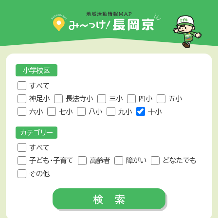
小学校区
すべて
神足小
長法寺小
三小
四小
五小
六小
七小
八小
九小
十小
カテゴリー
すべて
子ども・子育て
高齢者
障がい
どなたでも
その他