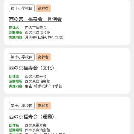
第十小学校区
高齢者
西の京 福寿会 月例会
団体名
西の京福寿会
活動場所
西の京自治会館
実施内容
月例会（日帰り旅行含む）
第十小学校区
高齢者
西の京福寿会（文化）
団体名
西の京福寿会
活動場所
西の京自治会館
実施内容
麻雀・絵手紙または手芸
第十小学校区
高齢者
西の京福寿会（運動）
団体名
西の京福寿会
活動場所
西の京自治会館