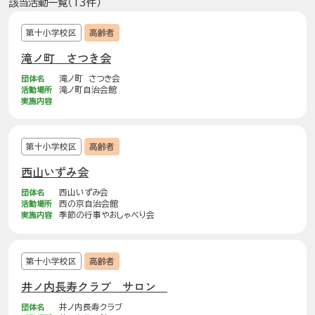
該当活動一覧（13件）
第十小学校区
高齢者
滝ノ町 さつき会
団体名
滝ノ町 さつき会
活動場所
滝ノ町自治会館
実施内容
第十小学校区
高齢者
西山いずみ会
団体名
西山いずみ会
活動場所
西の京自治会館
実施内容
季節の行事やおしゃべり会
第十小学校区
高齢者
井ノ内長寿クラブ サロン
団体名
井ノ内長寿クラブ